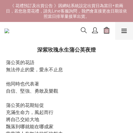
《 花禮預訂及出貨公告 》因網站系統設定出貨日為當日+前兩
日，若您急需花禮，請先Line客服詢問，我們會直接更改日期並依
照當日排單量接單出貨。
深紫玫瑰永生蒲公英夜燈
蒲公英的花語
無法停止的愛，愛永不止息
他同時也代表著
自信、堅強、勇敢及樂觀
蒲公英的花期短促
充滿生命力，風起而行
將自己交給大地
飄落到哪就能在哪成家